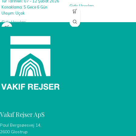
Tur Tarihleri: 07 - 12 Şubat 2026
Gidiş Uçuşları
Konaklama: 5 Gece 6 Gün
(13 Kasım 2025)
Ulaşım: Uçak
Kopenhag → Madrid: 09:00 - 12:10
Gidiş Uçuşları
Dönüş Uçuşları
(07 Şubat 2026)
(19 Kasım 2025)
Kopenhag → İstanbul: 11:25 - 16:35
Malaga → Kopenhag: 19:45 – 23:30
İstanbul→ Lefkoşa : 19:05 - 19:35
Dönüş Uçuşları
(12 Şubat 2026)
Lefkoşa → İstanbul: 07:20 – 10:00
İstanbul→ Kopenhag : 12:40 - 14:00
Vakıf Rejser ApS
Paul Bergsøesvej 14,
2600 Glostrup