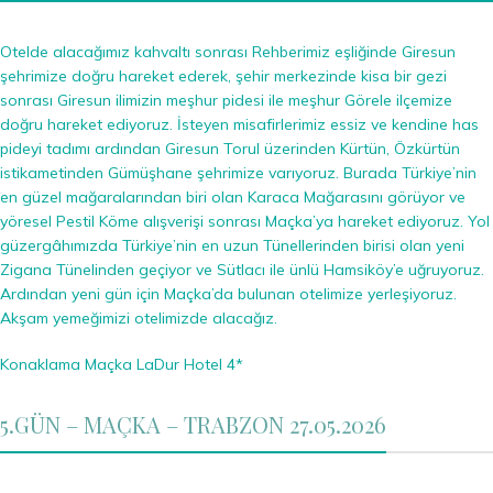
Otelde alacağımız kahvaltı sonrası Rehberimiz eşliğinde Giresun
şehrimize doğru hareket ederek, şehir merkezinde kisa bir gezi
sonrası Giresun ilimizin meşhur pidesi ile meşhur Görele ilçemize
doğru hareket ediyoruz. İsteyen misafirlerimiz essiz ve kendine has
pideyi tadımı ardından Giresun Torul üzerinden Kürtün, Özkürtün
istikametinden Gümüşhane şehrimize varıyoruz. Burada Türkiye’nin
en güzel mağaralarından biri olan Karaca Mağarasını görüyor ve
yöresel Pestil Köme alışverişi sonrası Maçka’ya hareket ediyoruz. Yol
güzergâhımızda Türkiye’nin en uzun Tünellerinden birisi olan yeni
Zigana Tünelinden geçiyor ve Sütlacı ile ünlü Hamsiköy’e uğruyoruz.
Ardından yeni gün için Maçka’da bulunan otelimize yerleşiyoruz.
Akşam yemeğimizi otelimizde alacağız.
Konaklama Maçka LaDur Hotel 4*
5.GÜN – MAÇKA – TRABZON 27.05.2026