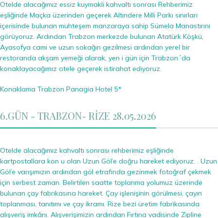
Otelde alacağımız essiz kuymakli kahvaltı sonrası Rehberimiz
eşliğinde Maçka üzerinden geçerek Altındere Milli Parkı sınırları
içerisinde bulunan muhteşem manzaraya sahip Sümela Manastırını
görüyoruz. Ardından Trabzon merkezde bulunan Atatürk Köşkü,
Ayasofya cami ve uzun sokağın gezilmesi ardından yerel bir
restoranda akşam yemeği alarak, yen i gün için Trabzon´da
konaklayacağımız otele geçerek istirahat ediyoruz.
Konaklama Trabzon Panagia Hotel 5*
6.GÜN - TRABZON- RİZE 28.05.2026
Otelde alacağımız kahvaltı sonrası rehberimiz eşliğinde
kartpostallara kon u olan Uzun Göl’e doğru hareket ediyoruz. . Uzun
Göl’e varışımızın ardından göl etrafında gezinmek fotoğraf çekmek
için serbest zaman. Belirtilen saatte toplanma yolumuz üzerinde
bulunan çay fabrikasına hareket. Çay işlenişinin görülmesi, çayın
toplanması, tanıtımı ve çay ikramı. Rize bezi üretim fabrikasında
alışveriş imkânı. Alışverişimizin ardından Fırtına vadisinde Zipline