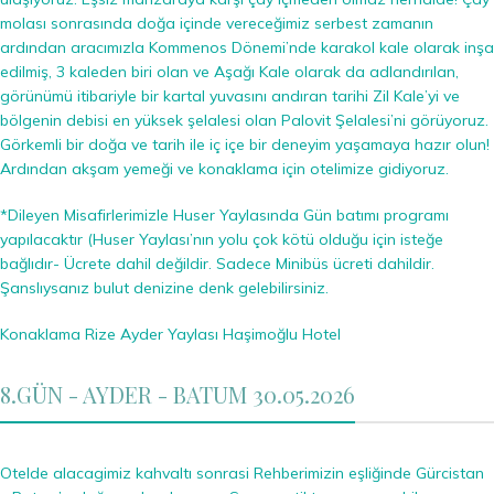
molası sonrasında doğa içinde vereceğimiz serbest zamanın
ardından aracımızla Kommenos Dönemi’nde karakol kale olarak inşa
edilmiş, 3 kaleden biri olan ve Aşağı Kale olarak da adlandırılan,
görünümü itibariyle bir kartal yuvasını andıran tarihi Zil Kale’yi ve
bölgenin debisi en yüksek şelalesi olan Palovit Şelalesi’ni görüyoruz.
Görkemli bir doğa ve tarih ile iç içe bir deneyim yaşamaya hazır olun!
Ardından akşam yemeği ve konaklama için otelimize gidiyoruz.
*Dileyen Misafirlerimizle Huser Yaylasında Gün batımı programı
yapılacaktır (Huser Yaylası’nın yolu çok kötü olduğu için isteğe
bağlıdır- Ücrete dahil değildir. Sadece Minibüs ücreti dahildir.
Şanslıysanız bulut denizine denk gelebilirsiniz.
Konaklama Rize Ayder Yaylası Haşimoğlu Hotel
8.GÜN - AYDER - BATUM 30.05.2026
Otelde alacagimiz kahvaltı sonrasi Rehberimizin eşliğinde Gürcistan