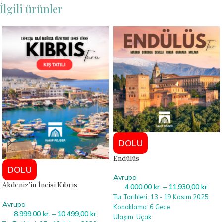
İlgili ürünler
DOLU
Endülüs
DOLU
Avrupa
Akdeniz’in İncisi Kıbrıs
4.000,00
kr.
–
11.930,00
kr.
Tur Tarihleri: 13 - 19 Kasım 2025
Avrupa
Konaklama: 6 Gece
8.999,00
kr.
–
10.499,00
kr.
Ulaşım: Uçak