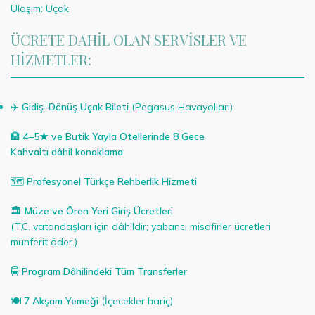
Ulaşım: Uçak
ÜCRETE DAHİL OLAN SERVİSLER VE
HİZMETLER:
✈️
Gidiş–Dönüş Uçak Bileti
(Pegasus Havayolları)
🏨
4–5★ ve Butik Yayla Otellerinde 8 Gece
Kahvaltı dâhil konaklama
🗺️
Profesyonel Türkçe Rehberlik Hizmeti
🏛️
Müze ve Ören Yeri Giriş Ücretleri
(T.C. vatandaşları için dâhildir; yabancı misafirler ücretleri
münferit öder.)
🚍
Program Dâhilindeki Tüm Transferler
🍽️
7 Akşam Yemeği
(İçecekler hariç)