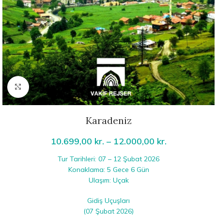
Click to enlarge
Karadeniz
10.699,00
kr.
–
12.000,00
kr.
Tur Tarihleri: 07 – 12 Şubat 2026
Konaklama: 5 Gece 6 Gün
Ulaşım: Uçak
Gidiş Uçuşları
(07 Şubat 2026)