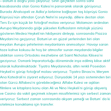
– Batum’a doğru yola çıkıyoruz. Sınırı geçtikten sonra sahil
kasabasında olan Gonio Kalesi’ni panoramik olarak görüyoruz.
Burada Ahalsopeli ve Adlia’yı birbirine bağlayan taş köprüyü Gonio
Köprüsü’nün altından Çoruh Nehri’ni seyredip, dillere destan olan
Ters Ev için küçük bir fotoğraf molası veriyoruz. Molamızın ardından
Avrupa Meydanında göğe yükselen Kafkasların mitolojik yüzünü
gösteren Medea Heykeli’nin hikâyesini dinleyip, sonrasında Piazza
Meydanı’na geçiyoruz. Batum’un en güzel yerlerinden biri olan
meydan Avrupa şehirlerinin meydanlarını anımsatıyor. Havayı saran
taze kahve kokusu ile hoş bir atmosfer sunan meydanda bilgiler
aldıktan sonra Ortodoks mezhebine ait Saint Nicholas Kilisesi’ni
geziyoruz. Osmanlı İmparatorluğu döneminde inşa edilmiş kilise aktif
olarak kullanılmaktadır. Tiyatro Meydanında, altın renkli Poseidon
Heykeli’ni görüp fotoğraf molası veriyoruz. Tiyatro Binası’nı, Meryem
Ana Katedrali’ni ziyaret ediyoruz. Dünyadaki 14 yazı sisteminden biri
olan Gürcü Alfabesi’ni görebileceğimiz Alfabe Kulesi ve aşkları
filmlere ve kitaplara konu olan Ali ve Nino Heykeli’ni görüp alışveriş
ve Casino da vakit geçirmek isteyen misafirlerimiz için serbest zaman
veriyoruz. Serbest zaman sonrasında akşam yemeği ve Batum’ da ki
otelimize konaklama için transfer.