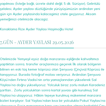
yapılması (İsteğe bağlı, ücrete dahil değil, 5 dk. Sürüyor), Gelintülü
şelalesi, Ayder yaylası düzlüğünde yürüyüşümüzün ardindan yeni
gün için Ayder yaylasinda kalacagimiz otele geçiyoruz. Aksam
yemeğimizi otelimizde alacagiz.
Konaklama Rize Ayder Yaylası Haşimoğlu Hotel
7.GÜN - AYDER YAYLASI 29.05.2026
Otelimizde Yemyeşil eşsiz doğa manzarası eşliğinde kahvaltımızı
yaptıktan sonra, transfer araçlarımıza geçerek İlk olarak bölgenin
bilinen en eski taş kemer köprüsü olan Şenyuva (Çinçiva) Köprüsü ile
tanışıyoruz. Burada fotoğraf molası veriyoruz. Ardından Şenyuva
Köyü’nden Fırtına Vadisi’nin orta yamaçlarından yükselerek Sal
Yaylası’na doğru yükseliyoruz. Yolculuk biraz zorlu malum Karadeniz
şartları… Zorlu yolculuktan sonra kartal yuvası gibi kurulmuş Sal
Yaylası’na ulaşıyoruz. Hâkim tepeye kurulmuş mükemmel manzara
bizleri karşılıyor. Sal Yaylası’ndan kısa bir yolculukla Pokut Yaylası’na
ulaşıyoruz. Eşsiz manzaraya karşı çay içmeden olmaz herhalde! Çay