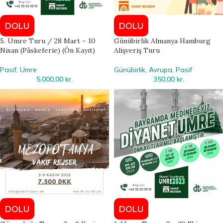
DOLU
DOLU
5. Umre Turu / 28 Mart – 10
Günübirlik Almanya Hamburg
Nisan (Påskeferie) (Ön Kayıt)
Alişveriş Turu
Pasif
,
Umre
Günübirlik
,
Avrupa
,
Pasif
5.000,00
kr.
350,00
kr.
DOLU
DOLU