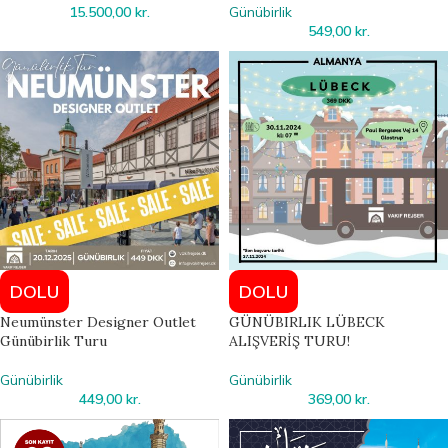
15.500,00
kr.
Günübirlik
549,00
kr.
DOLU
DOLU
Neumünster Designer Outlet
GÜNÜBIRLIK LÜBECK
Günübirlik Turu
ALIŞVERİŞ TURU!
Günübirlik
Günübirlik
449,00
kr.
369,00
kr.