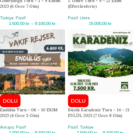
Güneydoğu Turu – 3 – 9 Kasim
1. Umre Turu – 9 – 22 Ekim
2023 (6 Gece 7 Gün)
(Efterårsferie)
Türkiye
,
Pasif
Pasif
,
Umre
1.500,00
kr.
–
9.100,00
kr.
15.000,00
kr.
DOLU
DOLU
Endülüs Turu – 06 – 10 EKIM
Büyük Karadeniz Turu – 14 – 21
2023 (4 Gece 5 Gün)
EYLÜL 2023 (7 Gece 8 Gün)
Avrupa
,
Pasif
Pasif
,
Türkiye
1.000,00
kr.
–
8.300,00
kr.
1.500,00
kr.
–
9.100,00
kr.