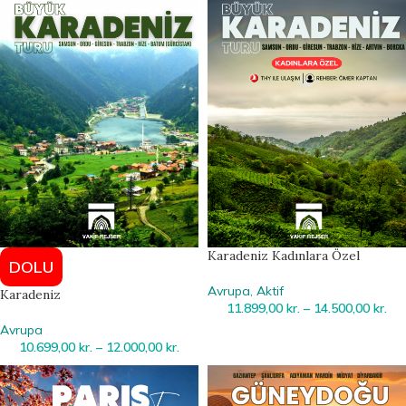
Karadeniz Kadınlara Özel
DOLU
Avrupa
,
Aktif
Karadeniz
11.899,00
kr.
–
14.500,00
kr.
Avrupa
10.699,00
kr.
–
12.000,00
kr.