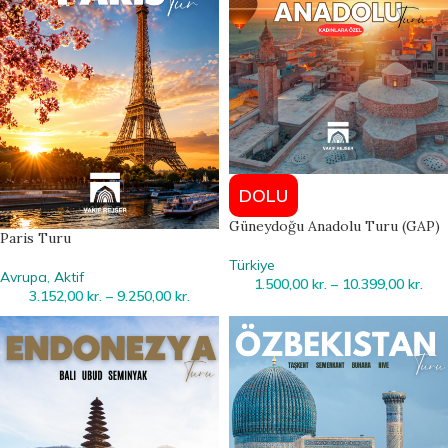
DOLU
Güneydoğu Anadolu Turu (GAP)
Paris Turu
Türkiye
Avrupa
,
Aktif
1.500,00
kr.
–
10.399,00
kr.
3.152,00
kr.
–
9.250,00
kr.