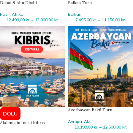
Dubai & Abu Dhabi
Balkan Turu
Pasif
,
Afrika
Balkan
12.499,00
kr.
–
13.800,00
kr.
7.495,00
kr.
–
11.150,00
kr.
Azerbaycan Bakü Turu
DOLU
Avrupa
,
Aktif
Akdeniz’in İncisi Kıbrıs
10.199,00
kr.
–
12.500,00
kr.