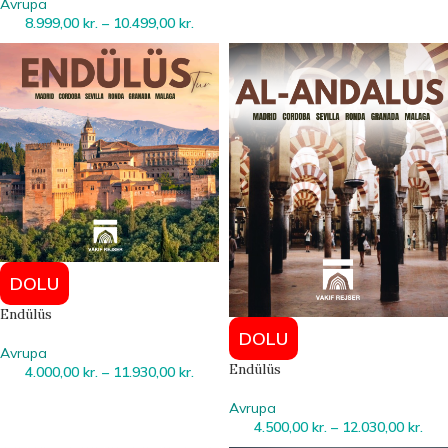
Avrupa
8.999,00
kr.
–
10.499,00
kr.
DOLU
Endülüs
DOLU
Avrupa
Endülüs
4.000,00
kr.
–
11.930,00
kr.
Avrupa
4.500,00
kr.
–
12.030,00
kr.