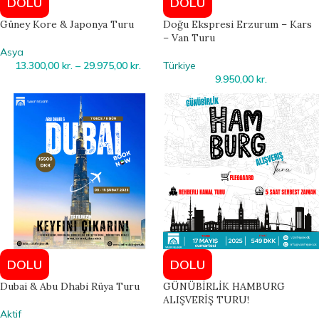
DOLU
DOLU
Güney Kore & Japonya Turu
Doğu Ekspresi Erzurum – Kars
– Van Turu
Asya
13.300,00
kr.
–
29.975,00
kr.
Türkiye
9.950,00
kr.
DOLU
DOLU
Dubai & Abu Dhabi Rüya Turu
GÜNÜBİRLİK HAMBURG
ALIŞVERİŞ TURU!
Aktif