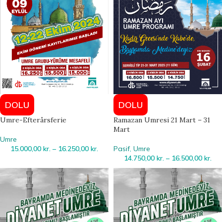
DOLU
DOLU
Umre-Efterårsferie
Ramazan Umresi 21 Mart – 31
Mart
Umre
15.000,00
kr.
–
16.250,00
kr.
Pasif
,
Umre
14.750,00
kr.
–
16.500,00
kr.